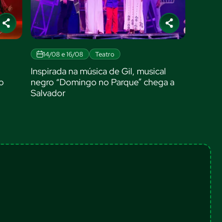
14/08
Shows
 musical
Show celebra o legado de Rita Lee no
” chega a
Centro Cultural SESI Casa Branca