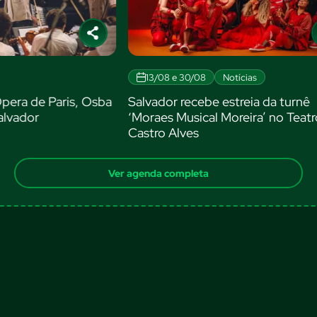
/08
Notícias
14/08 e 16/08
Teatro
ebe estreia da turnê
Inspirada na música de Gil,
ical Moreira’ no Teatro
negro “Domingo no Parque
s
Salvador
Ver agenda completa