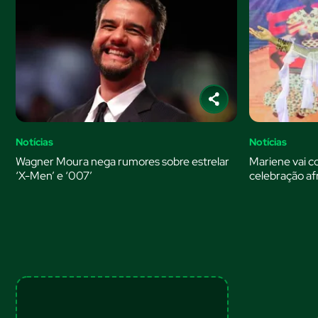
Notícias
Notícias
Wagner Moura nega rumores sobre estrelar
Mariene vai c
‘X-Men’ e ‘007’
celebração af