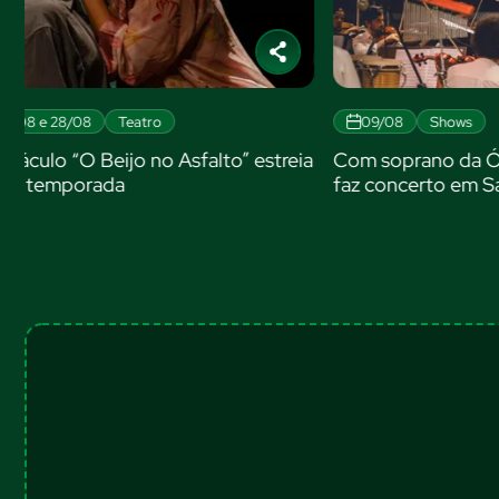
09/08
Shows
13/08 e 30
a
Com soprano da Ópera de Paris, Osba
Salvador rec
faz concerto em Salvador
‘Moraes Mus
Castro Alve