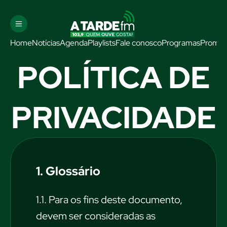
Home
Notícias
Agenda
Playlists
Fale conosco
Programas
Promo
POLÍTICA DE
PRIVACIDADE
1. Glossário
1.1. Para os fins deste documento,
devem ser consideradas as