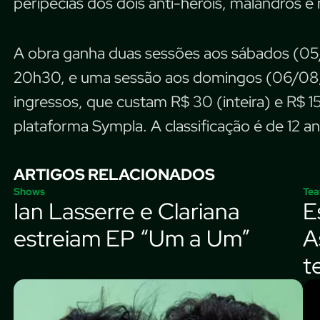
peripécias dos dois anti-heróis, malandros e
A obra ganha duas sessões aos sábados (05/
20h30, e uma sessão aos domingos (06/08, 
ingressos, que custam R$ 30 (inteira) e R$ 
plataforma Sympla. A classificação é de 12 a
ARTIGOS RELACIONADOS
Shows
Tea
Ian Lasserre e Clariana
E
estreiam EP “Um a Um”
A
t