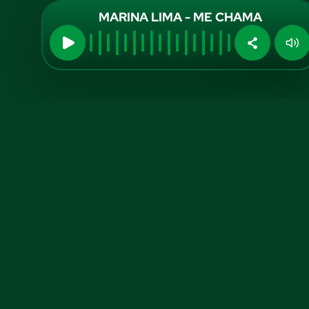
MARINA LIMA - ME CHAMA
Midia Kit
Aumente sua
visibilidade
conosco!
Anuncie no A TARDE FM, confira