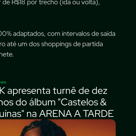
de R$18 por trecho (ida ou volta),
00% adaptados, com intervalos de saída
ro até um dos shoppings de partida
hete.
ows
K apresenta turnê de dez
nos do álbum "Castelos &
uínas" na ARENA A TARDE