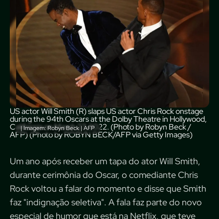
US actor Will Smith (R) slaps US actor Chris Rock onstage
during the 94th Oscars at the Dolby Theatre in Hollywood,
California on March 27, 2022. (Photo by Robyn Beck /
| Imagem: Robyn Beck | AFP
AFP) (Photo by ROBYN BECK/AFP via Getty Images)
Um ano após receber um tapa do ator Will Smith,
durante cerimônia do Oscar, o comediante Chris
Rock voltou a falar do momento e disse que Smith
faz "indignação seletiva". A fala faz parte do novo
especial de humor que está na Netflix, que teve