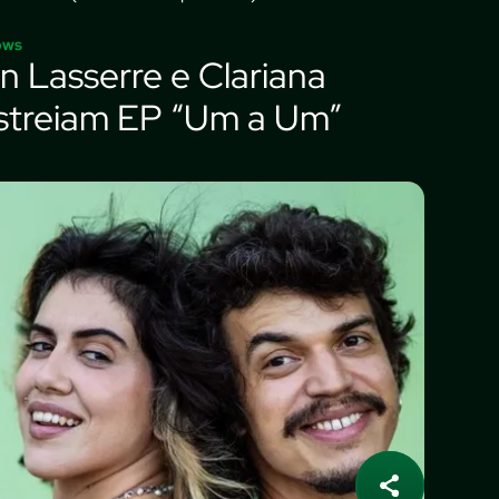
ows
an Lasserre e Clariana
streiam EP “Um a Um”