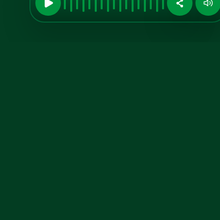
Midia Kit
Aumente sua
visibilidade
conosco!
Anuncie no A TARDE FM, confira
nosso midia kit atualizado.