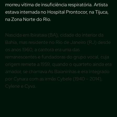
morreu vítima de insuficiência respiratória. Artista
estava internada no Hospital Prontocor, na Tijuca,
na Zona Norte do Rio.
Nascida em Ibirataia (BA), cidade do interior da
Bahia, mas residente no Rio de Janeiro (RJ) desde
os anos 1960, a cantora era uma das
remanescentes e fundadoras do grupo vocal, cuja
origem remete a 1959, quando o quarteto ainda era
amador, se chamava As Baianinhas e era integrado
por Cynara com as irmãs Cybele (1940 – 2014),
Cylene e Cyva.