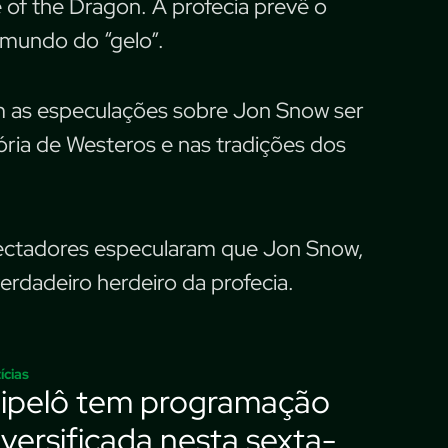
 of the Dragon. A profecia prevê o
 mundo do “gelo”.
im as especulações sobre Jon Snow ser
tória de Westeros e nas tradições dos
ectadores especularam que Jon Snow,
erdadeiro herdeiro da profecia.
ícias
lipelô tem programação
iversificada nesta sexta-