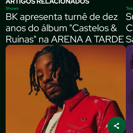
ARTIGOS RELACIONADOS
Shows
Tea
BK apresenta turnê de dez
S
anos do álbum "Castelos &
C
Ruínas" na ARENA A TARDE
S