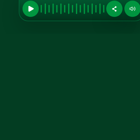
Midia Kit
Aumente sua
visibilidade
conosco!
Anuncie no A TARDE FM, confira
nosso midia kit atualizado.