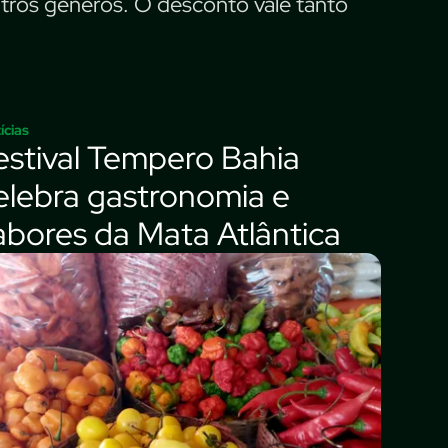
 outros gêneros. O desconto vale tanto
ícias
estival Tempero Bahia
elebra gastronomia e
abores da Mata Atlântica