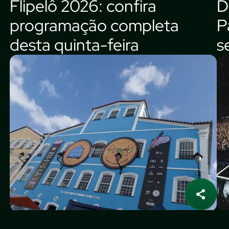
Flipelô 2026: confira
D
programação completa
P
desta quinta-feira
s