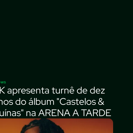
ows
K apresenta turnê de dez
nos do álbum "Castelos &
uínas" na ARENA A TARDE