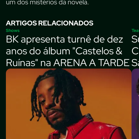
um dos mistérios da novela.
ARTIGOS RELACIONADOS
Shows
Tea
BK apresenta turnê de dez
S
anos do álbum "Castelos &
C
Ruínas" na ARENA A TARDE
S