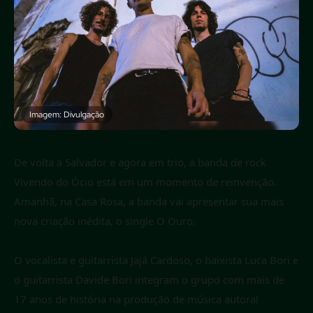
Imagem: Divulgação
De volta a Salvador e agora em trio, a banda de rock
Vivendo do Ócio está em um momento de reinvenção.
Amanhã, na Casa Rosa, a banda vai apresentar sua mais
nova criação inédita, o single O Ouro.
O vocalista e guitarrista Jajá Cardoso, o baixista Luca Bori e
o guitarrista Davide Bori integram o grupo com mais de
17 anos de história na produção de música autoral