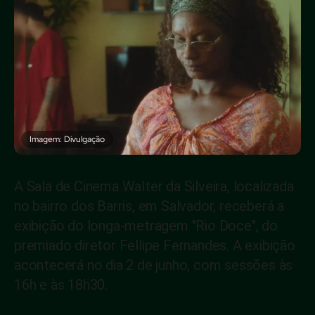
Imagem: Divulgação
A Sala de Cinema Walter da Silveira, localizada
no bairro dos Barris, em Salvador, receberá a
exibição do longa-metragem "Rio Doce", do
premiado diretor Fellipe Fernandes. A exibição
acontecerá no dia 2 de junho, com sessões às
16h e às 18h30.