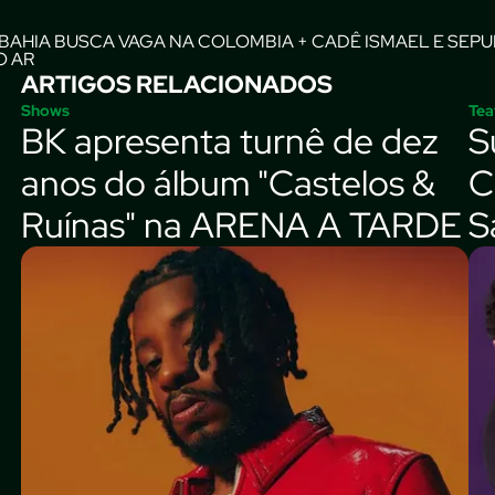
O AR
ARTIGOS RELACIONADOS
Shows
Tea
BK apresenta turnê de dez
S
anos do álbum "Castelos &
C
Ruínas" na ARENA A TARDE
S