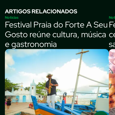
ARTIGOS RELACIONADOS
Notícias
Not
Festival Praia do Forte A Seu
F
Gosto reúne cultura, música
c
e gastronomia
s