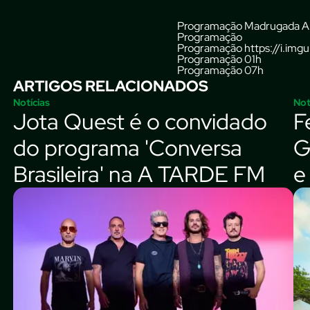
Programação
Madrugada A
Programação
Programação
https://i.im
Programação
01h
Programação
07h
ARTIGOS RELACIONADOS
Notícias
Not
Jota Quest é o convidado
F
do programa 'Conversa
G
Brasileira' na A TARDE FM
e