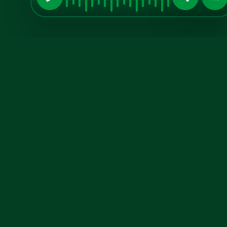
Midia Kit
Aumente sua
visibilidade
conosco!
Anuncie no A TARDE FM, confira
nosso midia kit atualizado.
Baixe o PDF