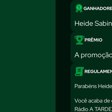
GANHADOR
Heide Sabi
PRÊMIO
A promoção 
REGULAME
Parabéns Heide
Você acaba de 
Rádio A TARDE F