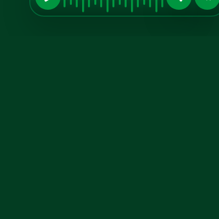
Midia Kit
Aumente sua
visibilidade
conosco!
Anuncie no A TARDE FM, confira
nosso midia kit atualizado.
Baixe o PDF