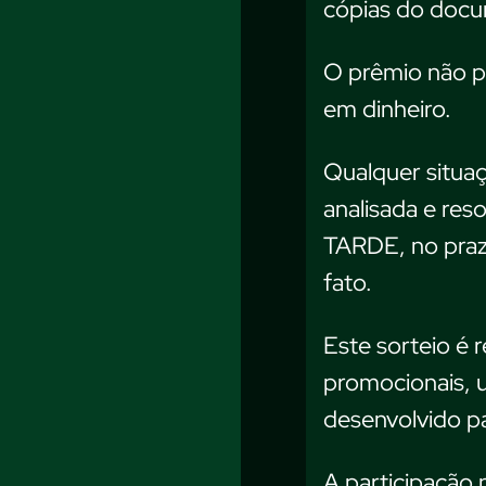
cópias do doc
O prêmio não p
em dinheiro.
Qualquer situaç
analisada e res
TARDE, no praz
fato.
Este sorteio é 
promocionais, 
desenvolvido pa
A participação 