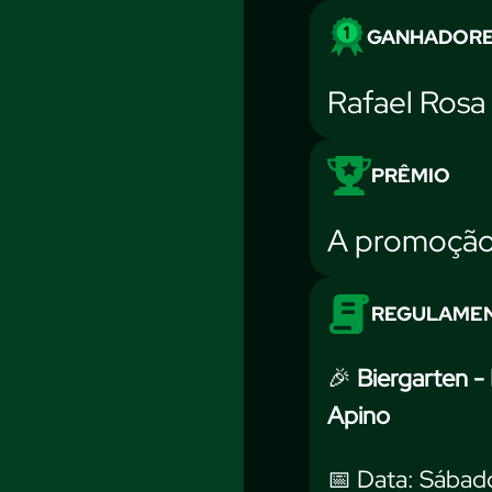
GANHADOR
Rafael Rosa
PRÊMIO
A promoção 
REGULAME
🎉
Biergarten -
Apino
📅 Data: Sábado