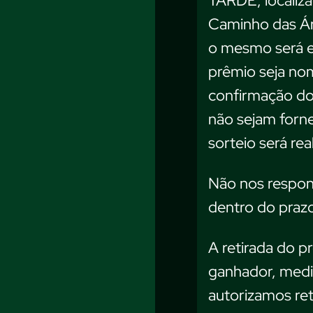
TARDE, localiza
Caminho das Árv
o mesmo será e
prêmio seja nom
confirmação do
não sejam forn
sorteio será rea
Não nos respons
dentro do praz
A retirada do p
ganhador, medi
autorizamos ret