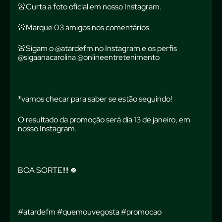
🚨Curta a foto oficial em
nosso Instagram
.
🚨Marque 03 amigos nos comentários
🚨Sigam o @atardefm no Instagram e os perfis
@sigaanacarolina @onlineentretenimento
*vamos checar para saber se estão seguindo!
O resultado da promoção será dia 13 de janeiro, em
nosso Instagram.
BOA SORTE!!!! 🍀
#atardefm #quemouvegosta #promocao