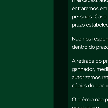
mail cadastrado
entraremos em 
pessoais. Caso
prazo estabelec
Não nos respons
dentro do praz
A retirada do p
ganhador, medi
autorizamos ret
cópias do doc
O prêmio não p
em dinheiro.