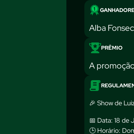
GANHADOR
Alba Fonse
PRÊMIO
A promoção 
REGULAME
🎉 Show de Lui
📅 Data: 18 de 
🕒 Horário: Do