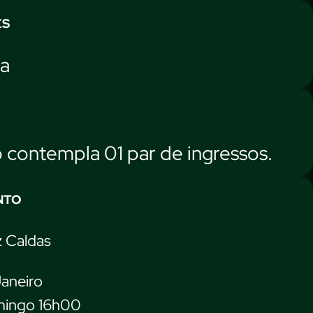
ES
ca
contempla 01 par de ingressos.
NTO
z Caldas
Janeiro
mingo 16h00