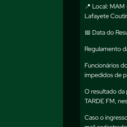
📍 Local: MAM 
Lafayete Couti
📅 Data do Res
Regulamento d
Funcionários d
impedidos de pa
O resultado da 
TARDE FM, nes
Caso o ingresso