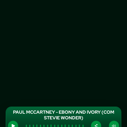
PAUL MCCARTNEY - EBONY AND IVORY (COM
STEVIE WONDER)