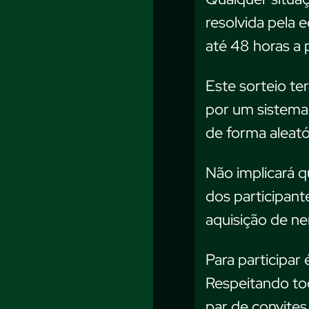
resolvida pela
até 48 horas a 
Este sorteio te
por um sistema 
de forma aleató
Não implicará 
dos participant
aquisição de n
Para participar 
Respeitando tod
par de convites