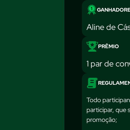
GANHADOR
Aline de Cás
PRÊMIO
1 par de con
REGULAME
Todo participan
participar, que
promoção;