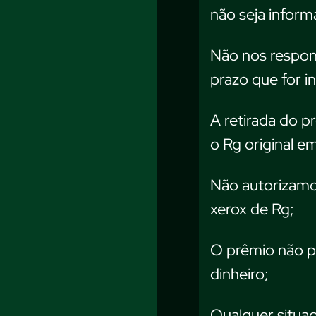
não seja inform
Não nos respons
prazo que for i
A retirada do p
o Rg original e
Não autorizamos
xerox de Rg;
O prêmio não po
dinheiro;
Qualquer situaç