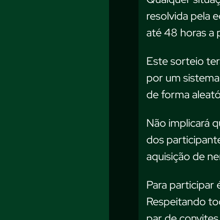
resolvida pela
até 48 horas a 
Este sorteio te
por um sistema 
de forma aleató
Não implicará 
dos participant
aquisição de n
Para participar 
Respeitando tod
par de convites