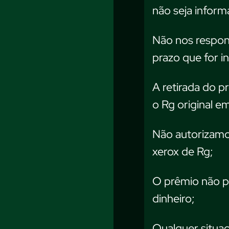
não seja inform
Não nos respons
prazo que for i
A retirada do p
o Rg original e
Não autorizamos
xerox de Rg;
O prêmio não po
dinheiro;
Qualquer situaç