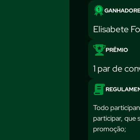
GANHADOR
Elisabete F
PRÊMIO
1 par de con
REGULAME
Todo participan
participar, que
promoção;