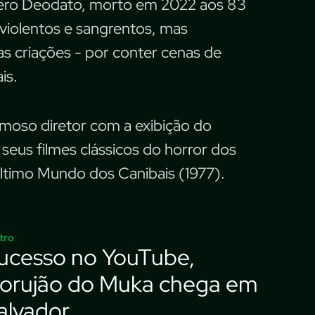
ggero Deodato, morto em 2022 aos 83
 violentos e sangrentos, mas
s criações - por conter cenas de
is.
amoso diretor com a exibição do
us filmes clássicos do horror dos
ltimo Mundo dos Canibais (1977).
tro
ucesso no YouTube,
orujão do Muka chega em
alvador