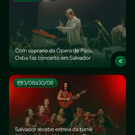
Com soprano da Ópera de Paris,
Osba faz concerto em Salvador
13/08
à
30/08
Salvador recebe estreia da turnê