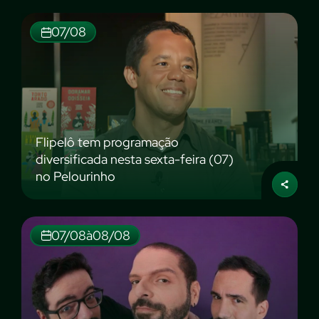
07/08
Flipelô tem programação
diversificada nesta sexta-feira (07)
no Pelourinho
07/08
à
08/08