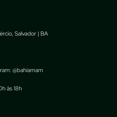
rcio, Salvador | BA
agram: @bahiamam
0h às 18h