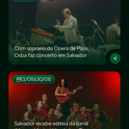
Com soprano da Ópera de Paris,
Osba faz concerto em Salvador
13/08
à
30/08
Salvador recebe estreia da turnê