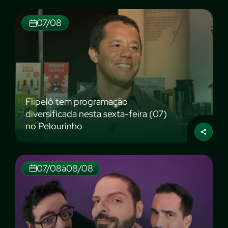
07/08
Flipelô tem programação
diversificada nesta sexta-feira (07)
no Pelourinho
07/08
à
08/08