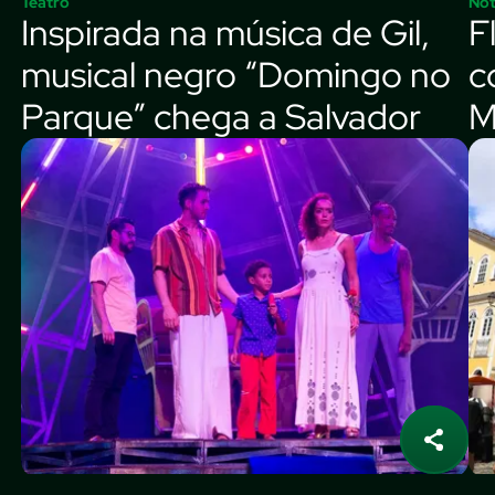
Teatro
Not
Inspirada na música de Gil,
F
musical negro “Domingo no
c
Parque” chega a Salvador
M