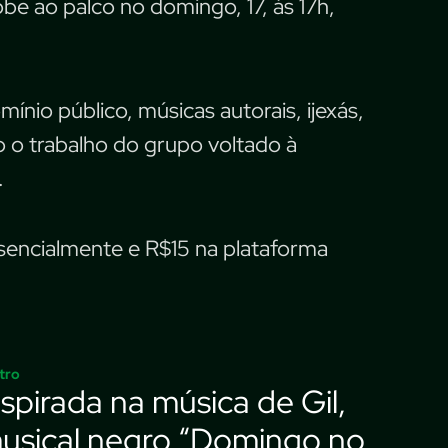
e ao palco no domingo, 17, às 17h,
nio público, músicas autorais, ijexás,
do o trabalho do grupo voltado à
.
sencialmente e R$15 na plataforma
tro
nspirada na música de Gil,
usical negro “Domingo no