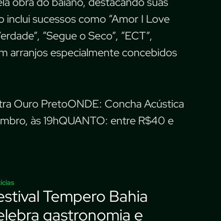
ela obra do baiano, destacando suas
io inclui sucessos como “Amor I Love
 Verdade”, “Segue o Seco”, “ECT”,
em arranjos especialmente concebidos
ra Ouro PretoONDE: Concha Acústica
embro, às 19hQUANTO: entre R$40 e
ícias
estival Tempero Bahia
elebra gastronomia e