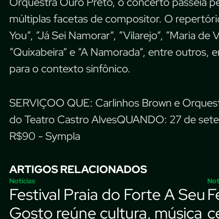
Orquestra Ouro Preto, o concerto passeia p
múltiplas facetas de compositor. O repertór
You“, “Já Sei Namorar”, “Vilarejo”, “Maria de
“Quixabeira” e “A Namorada”, entre outros, 
para o contexto sinfônico.
SERVIÇOO QUE: Carlinhos Brown e Orquest
do Teatro Castro AlvesQUANDO: 27 de set
R$90 - Sympla
ARTIGOS RELACIONADOS
Notícias
Not
Festival Praia do Forte A Seu
F
Gosto reúne cultura, música
c