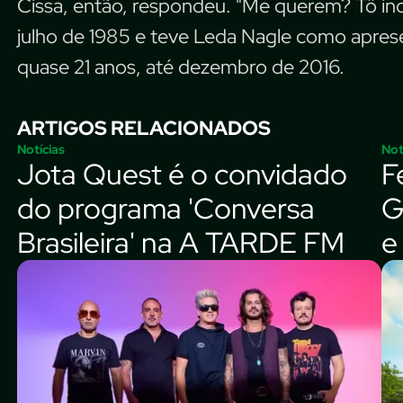
Cissa, então, respondeu. "Me querem? Tô i
julho de 1985 e teve Leda Nagle como aprese
quase 21 anos, até dezembro de 2016.
ARTIGOS RELACIONADOS
Notícias
Not
Jota Quest é o convidado
F
do programa 'Conversa
G
Brasileira' na A TARDE FM
e