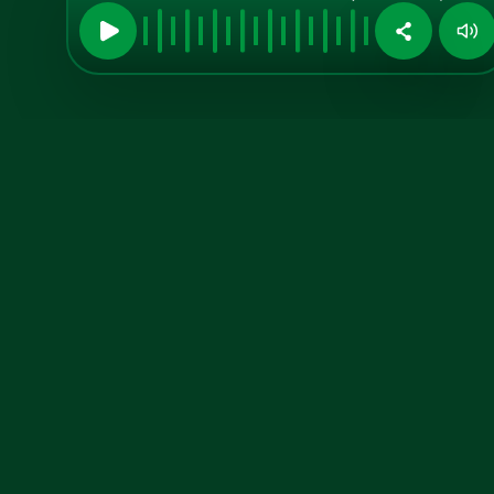
Midia Kit
Aumente sua
visibilidade
conosco!
Anuncie no A TARDE FM, confira
nosso midia kit atualizado.