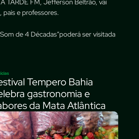
 A TARDE FM, Jefferson Beltrão, vai
 pais e professores.
O Som de 4 Décadas”poderá ser visitada
ícias
estival Tempero Bahia
elebra gastronomia e
abores da Mata Atlântica