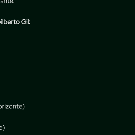
nante.
lberto Gil:
rizonte)
e)