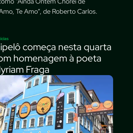
os como “Ainda Ontem Chorei de
 Amo, Te Amo”, de Roberto Carlos.
ícias
lipelô começa nesta quarta
om homenagem à poeta
yriam Fraga