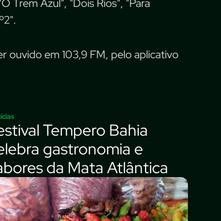
O Trem Azul", "Dois Rios", "Para
º2".
r ouvido em 103,9 FM, pelo aplicativo
ícias
estival Tempero Bahia
elebra gastronomia e
abores da Mata Atlântica