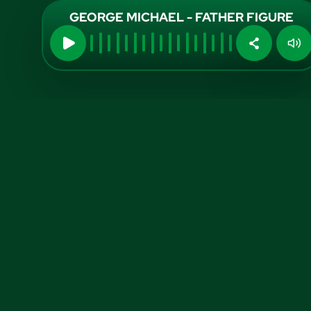
GEORGE MICHAEL - FATHER FIGURE
Midia Kit
Aumente sua
visibilidade
conosco!
Anuncie no A TARDE FM, confira