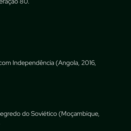
eração 80.
 com Independência (Angola, 2016,
Segredo do Soviético (Moçambique,
)