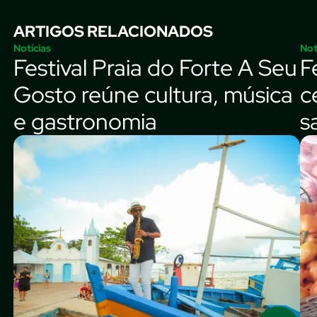
ARTIGOS RELACIONADOS
Notícias
Not
Festival Praia do Forte A Seu
F
Gosto reúne cultura, música
c
e gastronomia
s