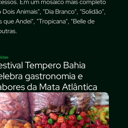
ucessos. Em um mosaico mais completo
Dois Animais", "Dia Branco", "Solidão",
s que Andei", "Tropicana", "Belle de
outras.
ícias
estival Tempero Bahia
elebra gastronomia e
abores da Mata Atlântica