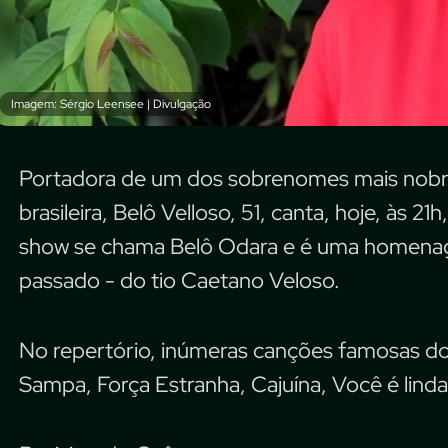
Imagem: Sérgio Leensee | Divulgação
Portadora de um dos sobrenomes mais nobres
brasileira, Belô Velloso, 51, canta, hoje, às 
show se chama Belô Odara e é uma homena
passado - do tio Caetano Veloso.
No repertório, inúmeras canções famosas d
Sampa, Força Estranha, Cajuína, Você é lind