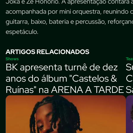
Joka e Zé Honório. A apresentação contará
acompanhada por mini orquestra, reunindo qu
guitarra, baixo, bateria e percussão, reforça
espetáculo.
ARTIGOS RELACIONADOS
Shows
Tea
BK apresenta turnê de dez
S
anos do álbum "Castelos &
C
Ruínas" na ARENA A TARDE
S