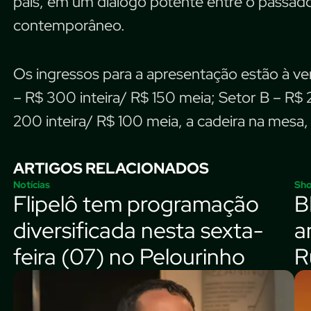
país, em um diálogo potente entre o passado 
contemporâneo.
Os ingressos para a apresentação estão à v
– R$ 300 inteira/ R$ 150 meia; Setor B – R$ 
200 inteira/ R$ 100 meia, a cadeira na mesa, 
ARTIGOS RELACIONADOS
Notícias
Sh
Flipelô tem programação
B
diversificada nesta sexta-
a
feira (07) no Pelourinho
R