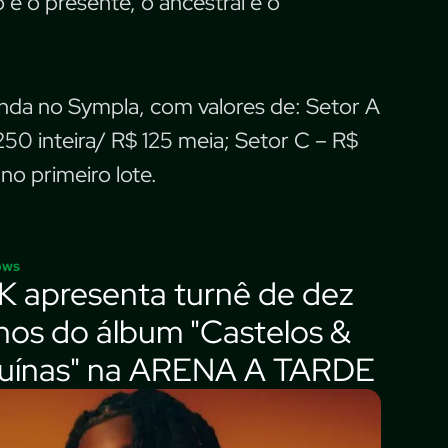
e o presente, o ancestral e o
enda no Sympla, com valores de: Setor A
250 inteira/ R$ 125 meia; Setor C – R$
no primeiro lote.
ows
K apresenta turnê de dez
nos do álbum "Castelos &
uínas" na ARENA A TARDE