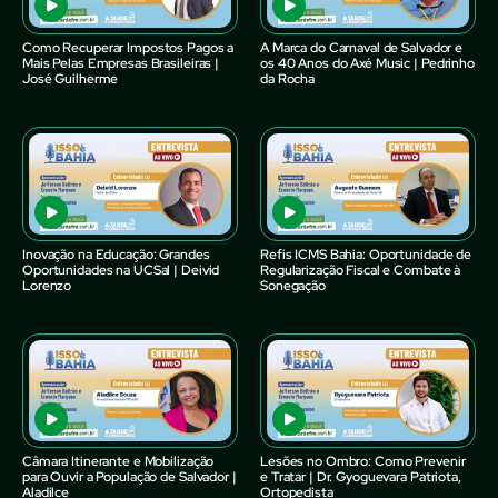
Como Recuperar Impostos Pagos a
A Marca do Carnaval de Salvador e
Mais Pelas Empresas Brasileiras |
os 40 Anos do Axé Music | Pedrinho
José Guilherme
da Rocha
Inovação na Educação: Grandes
Refis ICMS Bahia: Oportunidade de
Oportunidades na UCSal | Deivid
Regularização Fiscal e Combate à
Lorenzo
Sonegação
Câmara Itinerante e Mobilização
Lesões no Ombro: Como Prevenir
para Ouvir a População de Salvador |
e Tratar | Dr. Gyoguevara Patriota,
Aladilce
Ortopedista